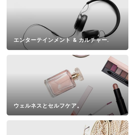
エンターテインメント & カルチャー.
ウェルネスとセルフケア。