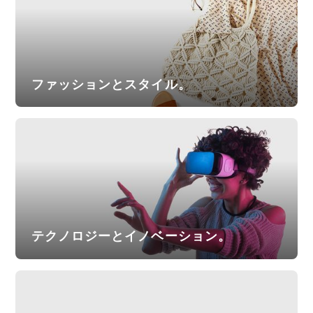
ファッションとスタイル。
テクノロジーとイノベーション。