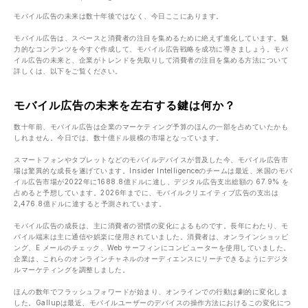
モバイル広告の未来は数十年後ではなく、今日ここにあります。
モバイル広告は、スペースと消費者の注目を集めるために絶えず進化しています。魅
力的なコンテンツを今すぐ作成して、モバイル広告戦略を成功に導きましょう。モバ
イル広告の未来と、企業がトレンドを先取りして消費者の注目を集める方法について
詳しくは、以下をご覧ください。
モバイル広告の未来を左右する鍵は何か？
数十年前、モバイル広告は企業のマーケティング予算のほんの一部を占めていたかも
しれません。今日では、数十億ドル規模の市場となっています。
スマートフォンやタブレットなどのモバイルデバイスが普及した今、モバイル広告市
場は驚異的な成長を遂げています。Insider Intelligenceのチームは最近、米国のモバ
イル広告市場が2022年に1688.8億ドルに達し、デジタル広告支出総額の 67.9% を
占めると予想しています。2026年までに、モバイルクリエイティブ広告の支出は
2,476.8億ドルに達すると予測されています。
モバイル広告の成長は、主に消費者の習慣の変化によるものです。長年にわたり、モ
バイル端末は主に通信や娯楽に使用されていました。消費者は、オンラインショッピ
ング、E メールのチェック、Web サーフィンにコンピューターを使用していました。
企業は、これらのオンラインチャネルのオーディエンスにリーチできるようにデジタ
ルマーケティングを調整しました。
ほんの数年でフラッシュフォワードが始まり、オンラインでの行動は劇的に変化しま
した。Gallupは最近、モバイルユーザーのデバイスの操作方法におけるこの変化につ