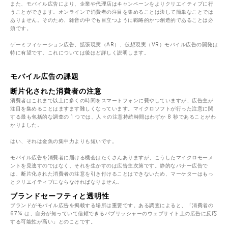
また、モバイル広告により、企業や代理店はキャンペーンをよりクリエイティブに行
うことができます。オンラインで消費者の注目を集めることは決して簡単なことでは
ありません。そのため、雑音の中でも目立つように戦略的かつ創造的であることは必
須です。
ゲーミフィケーション広告、拡張現実（AR）、仮想現実（VR）モバイル広告の開発は
特に有望です。これについては後ほど詳しく説明します。
モバイル広告の課題
断片化された消費者の注意
消費者はこれまで以上に多くの時間をスマートフォンに費やしていますが、広告主が
注目を集めることはますます難しくなっています。マイクロソフトが行った注意に関
する最も包括的な調査の 1 つでは、人々の注意持続時間はわずか 8 秒であることがわ
かりました。
はい、それは金魚の集中力よりも短いです。
モバイル広告を消費者に届ける機会はたくさんありますが、こうしたマイクロモーメ
ントを見逃すのではなく、それを生かすのは広告主次第です。静的なバナー広告で
は、断片化された消費者の注意を引き付けることはできないため、マーケターはもっ
とクリエイティブにならなければなりません。
ブランドセーフティと透明性
ブランドがモバイル広告を掲載する場所は重要です。ある調査によると、「消費者の
67% は、自分が知っていて信頼できるパブリッシャーのウェブサイト上の広告に反応
する可能性が高い」とのことです。