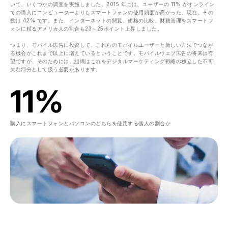
いて、いくつかの調査を実施しました。2015 年には、ユーザーの 11% がオンライン
での購入にコンピューターよりもスマートフォンの使用頻度が高かった。現在、その
数は 42% です。また、インターネットの閲覧、価格の比較、財務管理をスマートフ
ォンに頼るアメリカ人の割合も23～25ポイント上昇しました。
つまり、モバイル広告に投資して、これらのモバイルユーザーと新しい方法でつなが
る機会がこれまで以上に増えているということです。モバイルウェブ広告の将来は有
望ですが、そのためには、組織はこれをデジタルマーケティング戦略の独立した不可
欠な部分として扱う必要があります。
11
%
購入にスマートフォンとパソコンのどちらを使用する個人の割合か