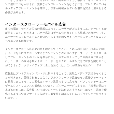
このような場合や、ウェブサイトへの広告の掲載が不十分な場合は、インプレッショ
ンの無駄につながります。無駄なインプレッションをなくすには、プレミアムモバイ
ルメディアプレースメントを確保し、広告が掲載されている場所を完全に透明化する
必要があります。
インタースクローラーモバイル広告
多くの場合、モバイル広告の掲載によって、ユーザーがどのようにエンゲージするか
が決まります。たとえば、バナー広告はゲーム化されていても見過ごされがちです。
ユーザーがスクロールすると途切れてしまう静的なサイドバー広告やモバイルエクス
ペリエンスも同様です。
インタースクロール広告の利用を検討してください。これらの広告は、読者が訪問し
たページを下にスクロールするとコンテンツが表示されます。ユーザーがスクロール
してプレースメントの 85% を表示すると、広告がスナップして画面全体に表示さ
れ、ユーザーの注目を集めます。ユーザーはスクロールするだけで広告を閉じること
ができますが、クリエイティブに全力を注ぐには、これが最適な方法の 1 つです。
広告主はプレミアムインベントリに集中することで、無駄なメディア支出をなくすこ
とができます。圧倒されることなく、フルスクリーンで見逃せない広告フォーマット
に投資しましょう。この変化はメディア業界ですでに見られ、パブリッシャーはユー
ザーエクスペリエンスを優先しています。ブルームバーグによると、「読者の収益を
上げるためには、広告枠でいっぱいのページを詰め込みすぎるのではなく、読者を優
先するようにウェブサイトを設計する必要性を認識しているパブリッシャーが増えて
います。」