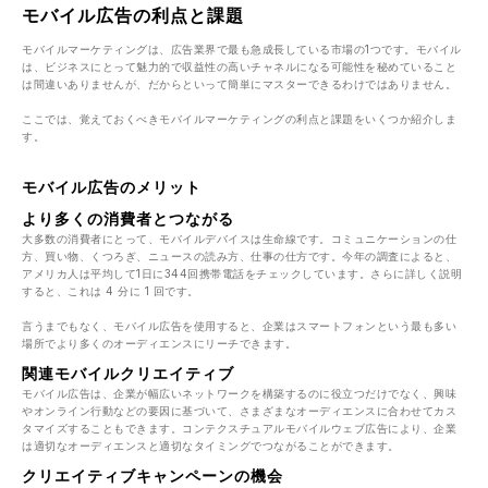
モバイル広告の利点と課題
モバイルマーケティングは、広告業界で最も急成長している市場の1つです。モバイル
は、ビジネスにとって魅力的で収益性の高いチャネルになる可能性を秘めていること
は間違いありませんが、だからといって簡単にマスターできるわけではありません。
ここでは、覚えておくべきモバイルマーケティングの利点と課題をいくつか紹介しま
す。
モバイル広告のメリット
より多くの消費者とつながる
大多数の消費者にとって、モバイルデバイスは生命線です。コミュニケーションの仕
方、買い物、くつろぎ、ニュースの読み方、仕事の仕方です。今年の調査によると、
アメリカ人は平均して1日に344回携帯電話をチェックしています。さらに詳しく説明
すると、これは 4 分に 1 回です。
言うまでもなく、モバイル広告を使用すると、企業はスマートフォンという最も多い
場所でより多くのオーディエンスにリーチできます。
関連モバイルクリエイティブ
モバイル広告は、企業が幅広いネットワークを構築するのに役立つだけでなく、興味
やオンライン行動などの要因に基づいて、さまざまなオーディエンスに合わせてカス
タマイズすることもできます。コンテクスチュアルモバイルウェブ広告により、企業
は適切なオーディエンスと適切なタイミングでつながることができます。
クリエイティブキャンペーンの機会