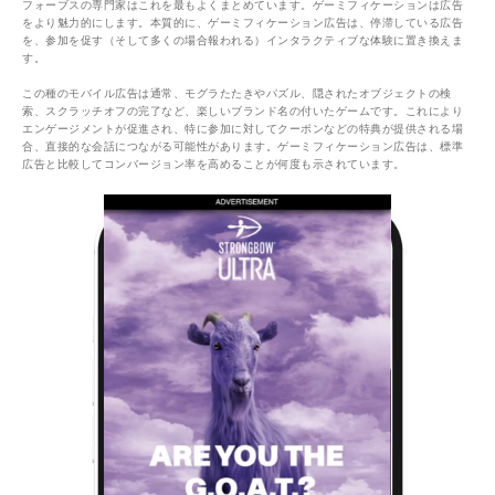
フォーブスの専門家はこれを最もよくまとめています。ゲーミフィケーションは広告
をより魅力的にします。本質的に、ゲーミフィケーション広告は、停滞している広告
を、参加を促す（そして多くの場合報われる）インタラクティブな体験に置き換えま
す。
この種のモバイル広告は通常、モグラたたきやパズル、隠されたオブジェクトの検
索、スクラッチオフの完了など、楽しいブランド名の付いたゲームです。これにより
エンゲージメントが促進され、特に参加に対してクーポンなどの特典が提供される場
合、直接的な会話につながる可能性があります。ゲーミフィケーション広告は、標準
広告と比較してコンバージョン率を高めることが何度も示されています。