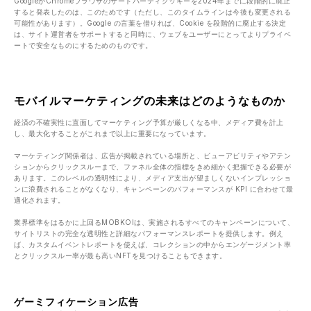
GoogleがChromeブラウザのサードパーティクッキーを2024年までに段階的に廃止
すると発表したのは、このためです（ただし、このタイムラインは今後も変更される
可能性があります）。Google の言葉を借りれば、Cookie を段階的に廃止する決定
は、サイト運営者をサポートすると同時に、ウェブをユーザーにとってよりプライベ
ートで安全なものにするためのものです。
モバイルマーケティングの未来はどのようなものか
経済の不確実性に直面してマーケティング予算が厳しくなる中、メディア費を計上
し、最大化することがこれまで以上に重要になっています。
マーケティング関係者は、広告が掲載されている場所と、ビューアビリティやアテン
ションからクリックスルーまで、ファネル全体の指標をきめ細かく把握できる必要が
あります。このレベルの透明性により、メディア支出が望ましくないインプレッショ
ンに浪費されることがなくなり、キャンペーンのパフォーマンスが KPI に合わせて最
適化されます。
業界標準をはるかに上回るMOBKOIは、実施されるすべてのキャンペーンについて、
サイトリストの完全な透明性と詳細なパフォーマンスレポートを提供します。例え
ば、カスタムイベントレポートを使えば、コレクションの中からエンゲージメント率
とクリックスルー率が最も高いNFTを見つけることもできます。
ゲーミフィケーション広告