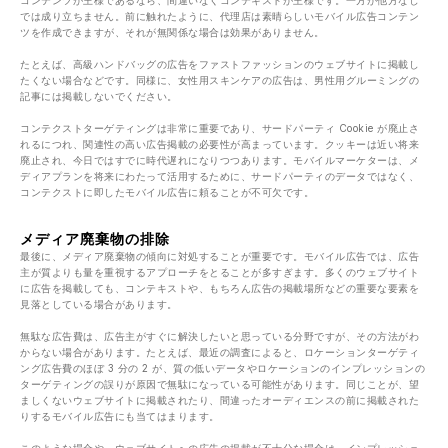
コンテンツが王様であるなら、間違いなくコンテキストが王様です。一方が他方なし
では成り立ちません。前に触れたように、代理店は素晴らしいモバイル広告コンテン
ツを作成できますが、それが無関係な場合は効果がありません。
たとえば、高級ハンドバッグの広告をファストファッションのウェブサイトに掲載し
たくない場合などです。同様に、女性用スキンケアの広告は、男性用グルーミングの
記事には掲載しないでください。
コンテクストターゲティングは非常に重要であり、サードパーティ Cookie が廃止さ
れるにつれ、関連性の高い広告掲載の必要性が高まっています。クッキーは近い将来
廃止され、今日ではすでに時代遅れになりつつあります。モバイルマーケターは、メ
ディアプランを将来にわたって活用するために、サードパーティのデータではなく、
コンテクストに即したモバイル広告に頼ることが不可欠です。
メディア廃棄物の排除
最後に、メディア廃棄物の傾向に対処することが重要です。モバイル広告では、広告
主が質よりも量を重視するアプローチをとることが多すぎます。多くのウェブサイト
に広告を掲載しても、コンテキストや、もちろん広告の掲載場所などの重要な要素を
見落としている場合があります。
無駄な広告費は、広告主がすぐに解決したいと思っている分野ですが、その方法がわ
からない場合があります。たとえば、最近の調査によると、ロケーションターゲティ
ング広告費のほぼ 3 分の 2 が、質の低いデータやロケーションのインプレッションの
ターゲティングの誤りが原因で無駄になっている可能性があります。同じことが、望
ましくないウェブサイトに掲載されたり、間違ったオーディエンスの前に掲載された
りするモバイル広告にも当てはまります。