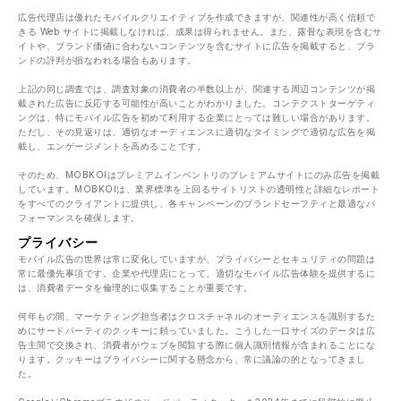
広告代理店は優れたモバイルクリエイティブを作成できますが、関連性が高く信頼で
きる Web サイトに掲載しなければ、成果は得られません。また、露骨な表現を含むサ
イトや、ブランド価値に合わないコンテンツを含むサイトに広告を掲載すると、ブラ
ンドの評判が損なわれる場合もあります。
上記の同じ調査では、調査対象の消費者の半数以上が、関連する周辺コンテンツが掲
載された広告に反応する可能性が高いことがわかりました。コンテクストターゲティ
ングは、特にモバイル広告を初めて利用する企業にとっては難しい場合があります。
ただし、その見返りは、適切なオーディエンスに適切なタイミングで適切な広告を掲
載し、エンゲージメントを高めることです。
そのため、MOBKOIはプレミアムインベントリのプレミアムサイトにのみ広告を掲載
しています。MOBKOIは、業界標準を上回るサイトリストの透明性と詳細なレポート
をすべてのクライアントに提供し、各キャンペーンのブランドセーフティと最適なパ
フォーマンスを確保します。
プライバシー
モバイル広告の世界は常に変化していますが、プライバシーとセキュリティの問題は
常に最優先事項です。企業や代理店にとって、適切なモバイル広告体験を提供するに
は、消費者データを倫理的に収集することが重要です。
何年もの間、マーケティング担当者はクロスチャネルのオーディエンスを識別するた
めにサードパーティのクッキーに頼っていました。こうした一口サイズのデータは広
告主間で交換され、消費者がウェブを閲覧する際に個人識別情報が含まれることにな
ります。クッキーはプライバシーに関する懸念から、常に議論の的となってきまし
た。